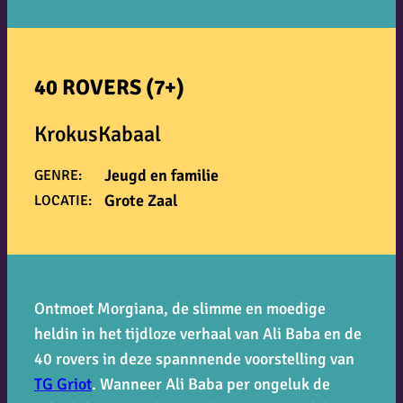
40 ROVERS (7+)
KrokusKabaal
Jeugd en familie
GENRE:
Grote Zaal
LOCATIE:
Ontmoet Morgiana, de slimme en moedige
heldin in het tijdloze verhaal van
Ali Baba en de
40 rovers
in deze spannnende voorstelling van
TG Griot
. Wanneer Ali Baba per ongeluk de