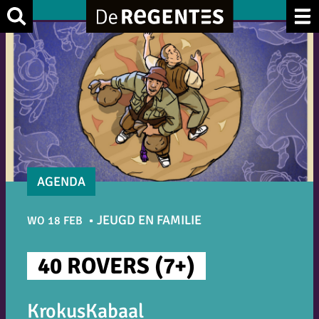
Ga
Zoek
naar
de
inhoud
AGENDA
JEUGD EN FAMILIE
WO 18 FEB
40 ROVERS (7+)
KrokusKabaal